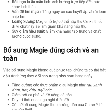
Rối loạn lo âu mãn tính:
Ảnh hưởng trực tiếp đến sức
khỏe tinh thần.
Vấn đề tim mạch:
Tăng nguy cơ cao huyết áp và rối loạn
nhịp tim.
Loãng xương:
Magie hỗ trợ cơ thể hấp thu Canxi, thiếu
đi vi chất này sẽ làm giảm khả năng hấp thụ.
Suy giảm hiệu suất:
Giảm khả năng tập trung và chất
lượng cuộc sống.
Bổ sung Magie đúng cách và an
toàn
Việc bổ sung Magie không quá phức tạp, chúng ta có thể bắt
đầu từ những thay đổi nhỏ trong sinh hoạt hàng ngày:
Tăng cường các thực phẩm giàu Magie như
rau xanh
đậm, hạt, đậu, ngũ cốc…
Giảm bớt cà phê và đồ uống có cồn.
Duy trì thói quen ngủ nghỉ điều độ.
Có thể bổ sung Magie theo hướng dẫn của Cơ sở Y tế
khi cần thiết.