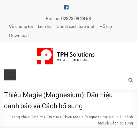
Skip
to
content
Hotline:
02873 09 28 68
Về chúng tôi
Liên hệ
Chính sách bảo mật
Hỗ trợ
Download
TPH
Menu
Solutions
Thiếu Magie (Magnesium): Dấu hiệu
WE
ARE
cảnh báo và Cách bổ sung
SOLUTIONS
Trang chủ
>
Tin tức
>
Tin Y tế
>
Thiếu Magie (Magnesium): Dấu hiệu cảnh
|
báo và Cách bổ sung
Phần
mềm