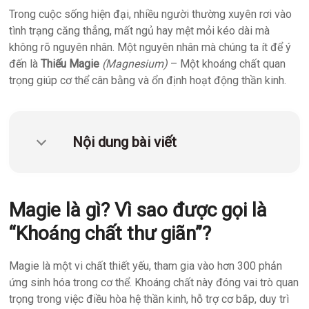
quản
Trong cuộc sống hiện đại, nhiều người thường xuyên rơi vào
lý
tình trạng căng thẳng, mất ngủ hay mệt mỏi kéo dài mà
phòng
không rõ nguyên nhân. Một nguyên nhân mà chúng ta ít để ý
xét
đến là
Thiếu Magie
(Magnesium)
– Một khoáng chất quan
nghiệm
trọng giúp cơ thể cân bằng và ổn định hoạt động thần kinh.
TPH.LabIMS
Nội dung bài viết
Magie là gì? Vì sao được gọi là
“Khoáng chất thư giãn”?
Magie là một vi chất thiết yếu, tham gia vào hơn 300 phản
ứng sinh hóa trong cơ thể. Khoáng chất này đóng vai trò quan
trọng trong việc điều hòa hệ thần kinh, hỗ trợ cơ bắp, duy trì