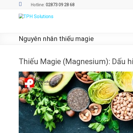
Skip
Hotline:
02873 09 28 68
to
content
TPH
Solutions
Nguyên nhân thiếu magie
WE
ARE
SOLUTIONS
Thiếu Magie (Magnesium): Dấu h
|
Phần
mềm
quản
lý
phòng
xét
nghiệm
TPH.LabIMS