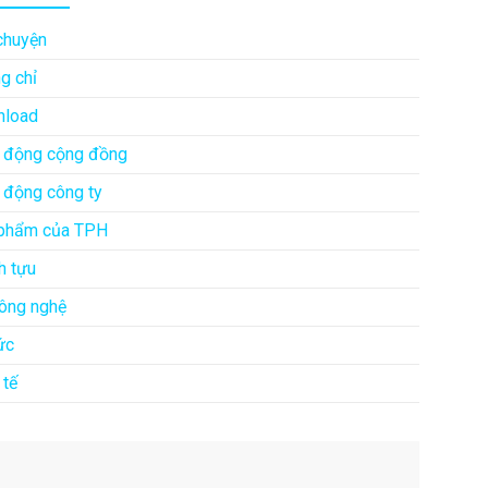
chuyện
g chỉ
load
 động cộng đồng
 động công ty
phẩm của TPH
h tựu
công nghệ
ức
 tế