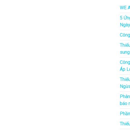
WE A
5 Ứn
Ngà
Công
Thiế
sung
Công
Áp L
Thiế
Ngừa
Phân
báo 
Phần
Thiế