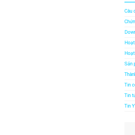
Câu 
Chứn
Down
Hoạt
Hoạt
Sản 
Thàn
Tin 
Tin t
Tin Y