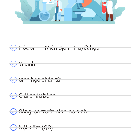
Hóa sinh - Miễn Dịch - Huyết học
Vi sinh
Sinh học phân tử
Giải phẫu bệnh
Sàng lọc trước sinh, sơ sinh
Nội kiểm (QC)