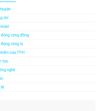
chuyện
g chỉ
load
 động cộng đồng
 động công ty
phẩm của TPH
h tựu
công nghệ
ức
 tế