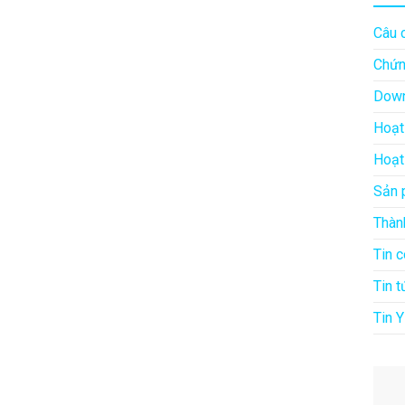
Câu 
Chứn
Down
Hoạt
Hoạt
Sản 
Thàn
Tin 
Tin t
Tin Y