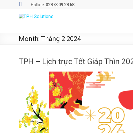
Skip
Hotline:
02873 09 28 68
to
content
TPH
Solutions
Month:
Tháng 2 2024
WE
ARE
SOLUTIONS
TPH – Lịch trực Tết Giáp Thìn 20
|
Phần
mềm
quản
lý
phòng
xét
nghiệm
TPH.LabIMS