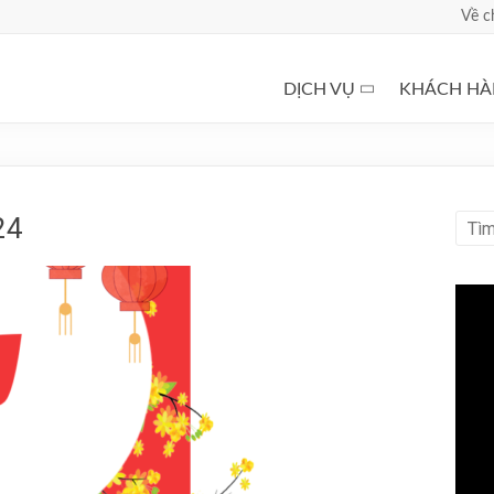
Về c
DỊCH VỤ
KHÁCH H
24