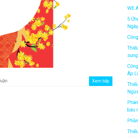
WE A
5 Ứn
Ngà
Công
Thiế
sung
Công
Áp L
Xem tiếp
luận
Thiế
Ngừa
Phân
báo 
Phần
Thiế