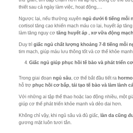
thiết sau cả ngày làm việc, hoạt động,…
Ngược lại, nếu thường xuyên
ngủ dưới 6 tiếng mỗi 
cortisol tăng cao khiến mạch máu co lại, huyết áp tăng
làm tăng nguy cơ
tăng huyết áp , xơ vữa động mạch
Duy trì
giấc ngủ chất lượng khoảng 7-8 tiếng mỗi 
tim mạch, giúp máu lưu thông tốt và cơ thể khỏe mạnh
Giấc ngủ giúp phục hồi tế bào và phát triển c
Trong giai đoạn
ngủ sâu
, cơ thể bắt đầu tiết ra
hormo
hỗ trợ
phục hồi cơ bắp, tái tạo tế bào và làm lành 
Với những ai tập thể thao hoặc lao động nhiều, một gi
giúp cơ thể phát triển khỏe mạnh và dẻo dai hơn.
Không chỉ vậy, khi ngủ sâu và đủ giấc,
làn da cũng đư
gương mặt luôn tươi tắn.