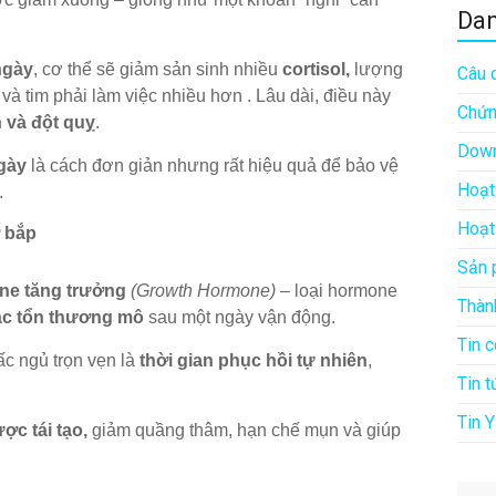
Da
ngày
, cơ thể sẽ giảm sản sinh nhiều
cortisol,
lượng
Câu 
 và tim phải làm việc nhiều hơn . Lâu dài, điều này
Chứn
 và đột quỵ
.
Down
ngày
là cách đơn giản nhưng rất hiệu quả để bảo vệ
Hoạt
.
Hoạt
ơ bắp
Sản 
ne tăng trưởng
(Growth Hormone)
– loại hormone
Thàn
các tổn thương mô
sau một ngày vận động.
Tin 
ấc ngủ trọn vẹn là
thời gian phục hồi tự nhiên
,
Tin t
Tin Y
ợc tái tạo,
giảm quầng thâm, hạn chế mụn và giúp