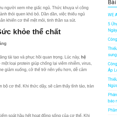
Bài
u người xem nhẹ giấc ngủ. Thức khuya vì công
hành thói quen khó bỏ. Dần dần, việc thiếu ngủ
WE A
n khiến cơ thể mệt mỏi, tinh thần sa sút.
5 Ứn
Sức khỏe thể chất
Ngà
Công
áng
Thiế
sung
ăng tái tạo và phục hồi quan trọng. Lúc này,
hệ
 một loại protein giúp chống lại viêm nhiễm, virus,
Công
e giảm xuống, cở thể trở nên yếu hơn, dễ cảm
Áp L
Thiế
Ngừa
 bộ cơ thể. Khi thức dậy, sẽ cảm thấy tỉnh táo, tràn
Phân
báo 
Phần
iểm soát hầu hết hoạt động sống của cơ thể. Khi