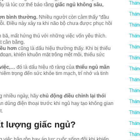
Thán
y là lúc cơ thể báo rằng
giấc ngủ không sâu,
Thán
ơn bình thường.
Nhiều người còn cảm thấy “đầu
lỗi. Điều này xảy ra khi não bộ chưa được phục hồi
Thán
Thán
n bã, mất hứng thú với những việc vốn yêu thích.
t cân bằng.
Thán
iều hơn
cũng là dấu hiệu thường thấy. Khi bị thiếu
n đoạn, khiến khuôn mặt trông mệt mỏi, thiếu sức
Thán
 việc,…
đó là dấu hiệu rõ ràng của
thiếu ngủ mãn
Thán
iêm trọng đến sức khỏe tim mạch, trí nhớ và tinh
Thán
Thán
ong nhiều ngày, hãy
chủ động điều chỉnh lại thói
Thán
n dùng điện thoại trước khi ngủ hay tạo không gian
t.
Thán
ất lượng giấc ngủ?
Thán
Thán
 việc bận rộn hay áp lực cuộc sống đôi khi khiến