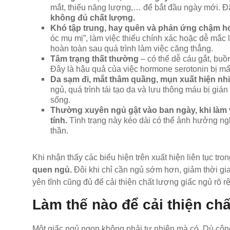
mắt, thiếu năng lượng,… để bắt đầu ngày mới. Đâ
không đủ chất lượng.
Khó tập trung, hay quên và phản ứng chậm h
óc mụ mị”, làm việc thiếu chính xác hoặc dễ mắc 
hoàn toàn sau quá trình làm việc căng thẳng.
Tâm trạng thất thường
– có thể dễ cáu gắt, buồ
Đây là hậu quả của việc hormone serotonin bị mấ
Da sạm đi, mắt thâm quầng, mụn xuất hiện nh
ngủ, quá trình tái tạo da và lưu thông máu bị giá
sống.
Thường xuyên ngủ gật vào ban ngày, khi làm
tính.
Tình trạng này kéo dài có thể ảnh hưởng ngh
thần.
Khi nhận thấy các biểu hiện trên xuất hiện liên tục tr
quen ngủ.
Đôi khi chỉ cần ngủ sớm hơn, giảm thời gia
yên tĩnh cũng đủ để cải thiện chất lượng giấc ngủ rõ rệ
Làm thế nào để cải thiện ch
Một giấc ngủ ngon không phải tự nhiên mà có. Dù công