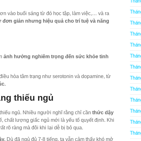
Thán
Thán
hơn vào buổi sáng từ đó học tập, làm việc,… và ra
ư đơn giản nhưng hiệu quả cho trí tuệ và năng
Thán
Thán
Thán
Thán
òn
ảnh hưởng nghiêm trọng đến sức khỏe tinh
Thán
điều hòa tâm trạng như serotonin và dopamine, từ
Thán
úc.
Thán
ang thiếu ngủ
Thán
Thán
thiếu ngủ. Nhiều người nghĩ rằng chỉ cần
thức dậy
ế, chất lượng giấc ngủ mới là yếu tố quyết định. Khi
Thán
ất rõ ràng mà đôi khi lại dễ bị bỏ qua.
Thán
ậy.
Dù đã ngủ đủ 7-8 tiếng, ta vẫn cảm thấy khó mở