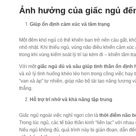
Ảnh hưởng của giấc ngủ đến
Giúp ổn định cảm xúc và tâm trạng
Một đêm khó ngủ có thể khiến bạn trở nên cáu gắt, k
nhỏ nhặt. Khi thiếu ngủ, vùng não điều khiển cảm xúc
trong khi vùng kiểm soát lý trí lại kém đi – khiến tâm t
Với một
giấc
ngủ đủ và sâu giúp tinh thần ổn định
và xử lý tình huống khéo léo hơn trong công việc hay 
“van xả áp” tự nhiên, giúp não bộ tái tạo năng lượng 
thẳng.
Hỗ trợ trí nhớ và khả năng tập trung
Giấc ngủ ngoài việc nghỉ ngơi còn là
thời điểm não bộ
Trong lúc ngủ, các tế bào thần kinh “liên lạc” với nhau
Nếu ngủ không đủ, quá trình này bị gián đoạn, dẫn đ