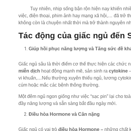
Tuy nhiên, nhịp sống bận rộn hiện nay khiến nhiề
việc, điện thoại, phim ảnh hay mạng xã hội,… đã trở t
không còn là chuyện nhất thời mà trở thành nguyên nhâ
Tác động của giấc ngủ đến 
Giúp hồi phục năng lượng và Tăng sức đề kh
Giấc ngủ sâu là thời điểm cơ thể thực hiện các chức n
miễn dịch
hoạt động mạnh mẽ, sản sinh ra
cytokine
–
vi khuẩn,…Nếu thường xuyên thiếu ngủ, lương cytokin
cúm hoặc mắc các bệnh thông thường.
Một đêm ngủ ngon giống như việc “sạc pin” lại cho toàn
đầy năng lượng và sẵn sàng bắt đầu ngày mới.
Điều hòa Hormone và Cân nặng
Giấc ngủ có vai trò
điều hòa Hormone –
những chất k