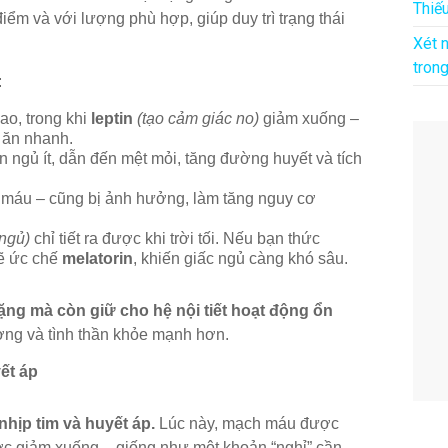
Thiế
iểm và với lượng phù hợp, giúp duy trì trạng thái
Xét 
tron
:
ao, trong khi
leptin
(tạo cảm giác no)
giảm xuống –
c ăn nhanh.
 ngủ ít, dẫn đến mệt mỏi, tăng đường huyết và tích
máu – cũng bị ảnh hưởng, làm tăng nguy cơ
ngủ)
chỉ tiết ra được khi trời tối. Nếu bạn thức
sẽ ức chế
melatorin
, khiến giấc ngủ càng khó sâu.
ặng mà còn giữ cho hệ nội tiết hoạt động ổn
ợng và tình thần khỏe mạnh hơn.
ết áp
nhịp tim và huyết áp.
Lúc này, mạch máu được
ược giảm xuống – giống như một khoản “nghỉ” cần