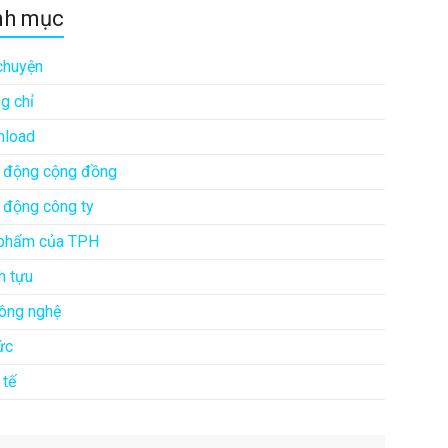
nh mục
chuyện
g chỉ
load
 động cộng đồng
 động công ty
phẩm của TPH
h tựu
công nghệ
ức
 tế