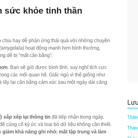
 sức khỏe tinh thần
hó chịu hay dễ phản ứng thái quá với những chuyện
(amygdala)
hoạt động mạnh hơn bình thường,
rạng dễ bị “mất cân bằng”.
 hơn
. Bạn sẽ giữ được bình tĩnh, suy nghĩ tích cực
trong các mối quan hệ. Giấc ngủ vì thế giống như
và lấy lại cân bằng cảm xúc sau một ngày dài căng
Lưu
 sắp xếp lại thông tin
đã tiếp nhận trong ngày.
Thán
 để củng cố ký ức và loại bỏ dữ liệu không cần thiết.
Thán
ến
giảm khả năng ghi nhớ, mất tập trung và làm