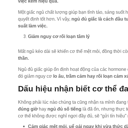
việc kém hiệu quả.
Một giấc ngủ chất lượng giúp bạn tỉnh táo, sáng suốt 
quyết định tốt hơn. Vì vậy,
ngủ đủ giấc là cách đầu t
suất làm việc.
Giảm nguy cơ rối loạn tâm lý
Mất ngủ kéo dài sẽ khiến cơ thể mệt mỏi, đồng thời c
thần.
Ngủ đủ giấc giúp ổn định hoạt động của các hormone 
đó giảm nguy cơ
lo âu, trầm cảm hay rối loạn cảm x
Dấu hiệu nhận biết cơ thể đ
Không phải lúc nào chúng ta cũng nhận ra mỉnh đang 
đúng giờ
hay
ngủ đủ số tiếng
là đã ổn, nhưng thực t
cơ thể không được nghỉ ngơi đầy đủ, sẽ “gửi tín hiệu” r
Cảm giác mệt mỏi, uể oải ngay khi vừa thức d