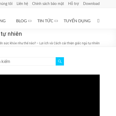
húng tôi
Liên hệ
Chính sách bảo mật
Hỗ trợ
Download
ÀNG
BLOG
TIN TỨC
TUYỂN DỤNG
 tự nhiên
n sức khỏe như thế nào? – Lợi ích và Cách cải thiện giấc ngủ tự nhiên