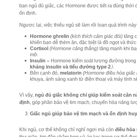
bạn ngủ đủ giấc, các Hormone được tiết ra đúng thời đ
ổn định.
Ngược lại, việc thiếu ngủ sẽ làm rối loạn quá trình này
Hormone ghrelin
(kích thích cảm giác đói)
tăng c
khiến bạn dễ thèm ăn, đặc biệt là đồ ngọt và thứ
Cortisol
(Hormone căng thẳng)
tăng mạnh khi bạn
mỡ.
Insulin –
Hormone kiểm soát lượng đường trong 
kháng insulin và tiểu đường type 2.
\
Bên cạnh đó,
melatorin
(Hormone điều hòa giấc 
khuya, ánh sáng xanh từ điện thoại và máy tính 
Vì vậy,
ngủ đủ giấc không chỉ giúp kiểm soát cân n
định
, góp phần bảo vệ tim mạch, chuyển hóa năng lư
Giấc ngủ giúp bảo vệ tim mạch và ổn định huy
Khi ngủ, cơ thể không chỉ nghỉ ngơi mà còn
điều hòa 
thư giãn, tim đập chậm hơn và áp lực trong cơ thể đ