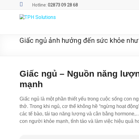
Skip
Hotline:
02873 09 28 68
to
content
TPH
Solutions
Giấc ngủ ảnh hưởng đến sức khỏe như t
WE
ARE
SOLUTIONS
|
Giấc ngủ – Nguồn năng lượn
Phần
mạnh
mềm
quản
lý
Giấc ngủ là một phần thiết yếu trong cuộc sống con n
phòng
thở. Trong khi ngủ, cơ thể không hề “ngừng hoạt động”
xét
các tế bào, tái tạo năng lượng và cân bằng hormone,…
nghiệm
con người khỏe mạnh, tỉnh táo và làm việc hiệu quả h
TPH.LabIMS