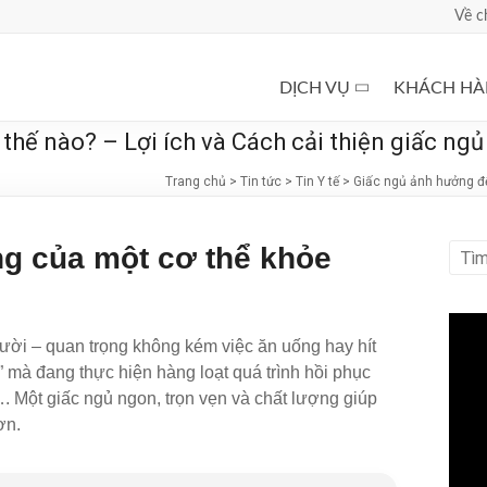
Về c
DỊCH VỤ
KHÁCH H
hế nào? – Lợi ích và Cách cải thiện giấc ngủ
Trang chủ
>
Tin tức
>
Tin Y tế
>
Giấc ngủ ảnh hưởng đế
g của một cơ thể khỏe
gười – quan trọng không kém việc ăn uống hay hít
 mà đang thực hiện hàng loạt quá trình hồi phục
. Một giấc ngủ ngon, trọn vẹn và chất lượng giúp
ơn.