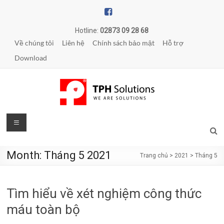
Skip
to
content
Hotline:
02873 09 28 68
Về chúng tôi
Liên hệ
Chính sách bảo mật
Hỗ trợ
Download
TPH
Menu
Solutions
Month:
Tháng 5 2021
Trang chủ
>
2021
>
Tháng 5
WE
ARE
SOLUTIONS
Tìm hiểu về xét nghiệm công thức
|
Phần
máu toàn bộ
mềm