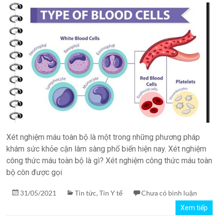
quản
lý
phòng
xét
nghiệm
TPH.LabIMS
Xét nghiệm máu toàn bộ là một trong những phương pháp
khám sức khỏe cận lâm sàng phổ biến hiện nay. Xét nghiệm
công thức máu toàn bộ là gì? Xét nghiệm công thức máu toàn
bộ còn được gọi
31/05/2021
Tin tức
,
Tin Y tế
Chưa có bình luận
Xem tiếp