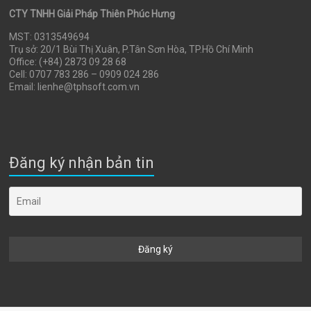
CTY TNHH Giải Pháp Thiên Phúc Hưng
MST: 0313549694
Trụ sở: 20/1 Bùi Thị Xuân, P.Tân Sơn Hòa, TP.Hồ Chí Minh
Office: (+84) 2873 09 28 68
Cell: 0707 783 286 – 0909 024 286
Email: lienhe@tphsoft.com.vn
Đăng ký nhận bản tin