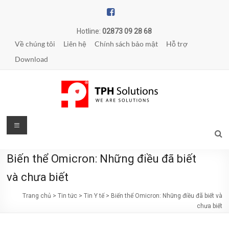
Skip
to
content
Hotline:
02873 09 28 68
Về chúng tôi
Liên hệ
Chính sách bảo mật
Hỗ trợ
Download
TPH
Menu
Solutions
Biến thể Omicron: Những điều đã biết
WE
ARE
và chưa biết
SOLUTIONS
Trang chủ
>
Tin tức
>
Tin Y tế
>
Biến thể Omicron: Những điều đã biết và
|
chưa biết
Phần
mềm