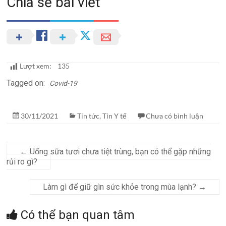
Chia sẻ bài viết
Lượt xem:
135
Tagged on:
Covid-19
30/11/2021
Tin tức
,
Tin Y tế
Chưa có bình luận
←
Uống sữa tươi chưa tiệt trùng, bạn có thể gặp những
rủi ro gì?
Làm gì để giữ gìn sức khỏe trong mùa lạnh?
→
Có thể bạn quan tâm