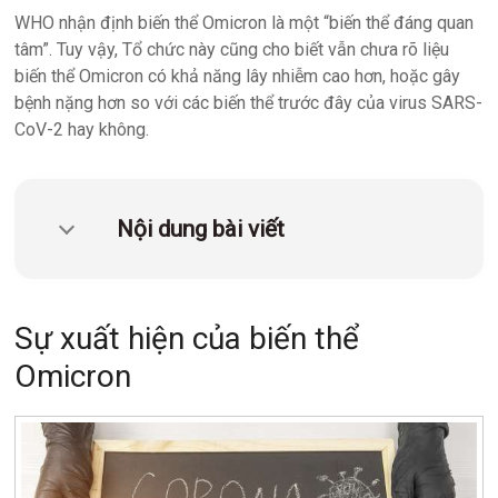
quản
WHO nhận định biến thể Omicron là một “biến thể đáng quan
lý
tâm”. Tuy vậy, Tổ chức này cũng cho biết vẫn chưa rõ liệu
phòng
biến thể Omicron có khả năng lây nhiễm cao hơn, hoặc gây
xét
bệnh nặng hơn so với các biến thể trước đây của virus SARS-
nghiệm
CoV-2 hay không.
TPH.LabIMS
Nội dung bài viết
Sự xuất hiện của biến thể
Omicron