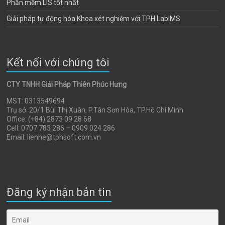
Phần mềm LIS tốt nhất
Giải pháp tự động hóa Khoa xét nghiệm với TPH.LabIMS
Kết nối với chúng tôi
CTY TNHH Giải Pháp Thiên Phúc Hưng
MST: 0313549694
Trụ sở: 20/1 Bùi Thị Xuân, P.Tân Sơn Hòa, TP.Hồ Chí Minh
Office: (+84) 2873 09 28 68
Cell: 0707 783 286 – 0909 024 286
Email: lienhe@tphsoft.com.vn
Đăng ký nhận bản tin