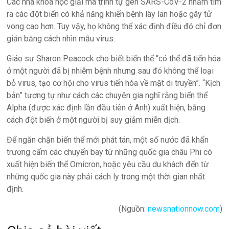
Các nhà khoa học giải mã trình tự gen SARS-CoV-2 nhằm tìm
ra các đột biến có khả năng khiến bệnh lây lan hoặc gây tử
vong cao hơn. Tuy vậy, họ không thể xác định điều đó chỉ đơn
giản bằng cách nhìn mẫu virus.
Giáo sư Sharon Peacock cho biết biến thể “có thể đã tiến hóa
ở một người đã bị nhiễm bệnh nhưng sau đó không thể loại
bỏ virus, tạo cơ hội cho virus tiến hóa về mặt di truyền”. “Kịch
bản” tương tự như cách các chuyên gia nghĩ rằng biến thể
Alpha (được xác định lần đầu tiên ở Anh) xuất hiện, bằng
cách đột biến ở một người bị suy giảm miễn dịch.
Để ngăn chặn biến thể mới phát tán, một số nước đã khẩn
trương cấm các chuyến bay từ những quốc gia châu Phi có
xuất hiện biến thể Omicron, hoặc yêu cầu du khách đến từ
những quốc gia này phải cách ly trong một thời gian nhất
định.
(Nguồn:
newsnationnow.com
)