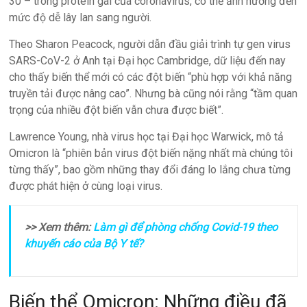
30 – trong protein gai của coronavirus, có thể ảnh hưởng đến
mức độ dễ lây lan sang người.
Theo Sharon Peacock, người dẫn đầu giải trình tự gen virus
SARS-CoV-2 ở Anh tại Đại học Cambridge, dữ liệu đến nay
cho thấy biến thể mới có các đột biến “phù hợp với khả năng
truyền tải được nâng cao”. Nhưng bà cũng nói rằng “tầm quan
trọng của nhiều đột biến vẫn chưa được biết”.
Lawrence Young, nhà virus học tại Đại học Warwick, mô tả
Omicron là “phiên bản virus đột biến nặng nhất mà chúng tôi
từng thấy”, bao gồm những thay đổi đáng lo lắng chưa từng
được phát hiện ở cùng loại virus.
>> Xem thêm:
Làm gì để phòng chống Covid-19 theo
khuyến cáo của Bộ Y tế?
Biến thể Omicron: Những điều đã