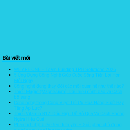
Bài viết mới
WE ARE ONE – Team Building TPH Solutions 2026
5 Ứng Dụng Công Nghệ Giúp Cuộc Sống Tiện Lợi Hơn
Mỗi Ngày
Công nghệ đang thay đổi các mối quan hệ như thế nào?
Thiếu Magie (Magnesium): Dấu hiệu cảnh báo và Cách
bổ sung
Công nghệ trong Công Việc: Tối Ưu Hóa Năng Suất Hay
Tăng Áp Lực?
Thiếu Vitamin B12: Dấu Hiệu Dễ Bỏ Qua Và Cách Phòng
Ngừa Hiệu Quả
Phân tích đột biến Gen di truyền – Giải pháp chủ động