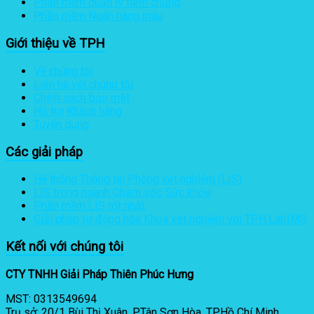
Phần mềm quản lý tiêm chủng
Phần mềm Ngân hàng máu
Giới thiệu về TPH
Về chúng tôi
Liên hệ với chúng tôi
Chính sách bảo mật
Hỗ trợ Khách hàng
Tuyển dụng
Các giải pháp
Hệ thống Thông tin Phòng xét nghiệm (LIS)
LIS trong ngành Chăm sóc Sức khỏe
Phần mềm LIS tốt nhất
Giải pháp tự động hóa Khoa xét nghiệm với TPH.LabIMS
Kết nối với chúng tôi
CTY TNHH Giải Pháp Thiên Phúc Hưng
MST: 0313549694
Trụ sở: 20/1 Bùi Thị Xuân, P.Tân Sơn Hòa, TP.Hồ Chí Minh