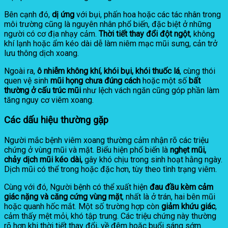
Bên cạnh đó,
dị ứng
với bụi, phấn hoa hoặc các tác nhân trong
môi trường cũng là nguyên nhân phổ biến, đặc biệt ở những
người có cơ địa nhạy cảm.
Thời tiết thay đổi đột ngột
, không
khí lạnh hoặc ẩm kéo dài dễ làm niêm mạc mũi sưng, cản trở
lưu thông dịch xoang.
Ngoài ra,
ô nhiễm không khí, khói bụi, khói thuốc lá
, cùng thói
quen vệ sinh
mũi họng chưa đúng cách
hoặc một số
bất
thường ở cấu trúc mũi
như lệch vách ngăn cũng góp phần làm
tăng nguy cơ viêm xoang.
Các dấu hiệu thường gặp
Người mắc bệnh viêm xoang thường cảm nhận rõ các triệu
chứng ở vùng mũi và mặt. Biểu hiện phổ biến là
nghẹt mũi,
chảy dịch mũi kéo dài,
gây khó chịu trong sinh hoạt hằng ngày.
Dịch mũi có thể trong hoặc đặc hơn, tùy theo tình trạng viêm.
Cùng với đó, Người bệnh có thể xuất hiện
đau đầu kèm cảm
giác nặng và căng cứng vùng mặt
, nhất là ở trán, hai bên mũi
hoặc quanh hốc mắt. Một số trường hợp còn
giảm khứu giác
,
cảm thấy mệt mỏi, khó tập trung. Các triệu chứng này thường
rõ hơn khi thời tiết thay đổi, về đêm hoặc buổi sáng sớm.