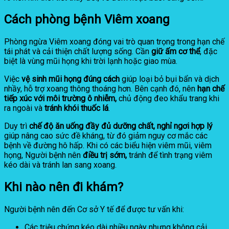
Cách phòng bệnh Viêm xoang
Phòng ngừa Viêm xoang đóng vai trò quan trọng trong hạn chế
tái phát và cải thiện chất lượng sống. Cần
giữ ấm cơ thể
, đặc
biệt là vùng mũi họng khi trời lạnh hoặc giao mùa.
Việc
vệ sinh mũi họng đúng cách
giúp loại bỏ bụi bẩn và dịch
nhầy, hỗ trợ xoang thông thoáng hơn. Bên cạnh đó, nên
hạn chế
tiếp xúc với môi trường ô nhiễm,
chủ động đeo khẩu trang khi
ra ngoài và
tránh khói thuốc lá
.
Duy trì
chế độ ăn uống đầy đủ dưỡng chất, nghỉ ngơi hợp lý
giúp nâng cao sức đề kháng, từ đó giảm nguy cơ mắc các
bệnh về đường hô hấp. Khi có các biểu hiện viêm mũi, viêm
họng, Người bệnh nên
điều trị sớm,
tránh để tình trạng viêm
kéo dài và tránh lan sang xoang.
Khi nào nên đi khám?
Người bệnh nên đến Cơ sở Y tế để được tư vấn khi:
Các triệu chứng kéo dài nhiều ngày nhưng không cải