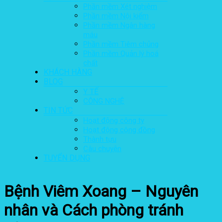
Phần mềm Xét nghiệm
Phần mềm Nội kiểm
Phần mềm Ngân hàng
máu
Phần mềm Tiêm chủng
Phần mềm Quản lý hoá
chất
KHÁCH HÀNG
BLOG
Y TẾ
CÔNG NGHỆ
TIN TỨC
Hoạt động công ty
Hoạt động cộng đồng
Thành tựu
Câu chuyện
TUYỂN DỤNG
Bệnh Viêm Xoang – Nguyên
nhân và Cách phòng tránh