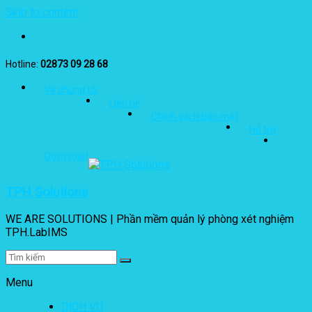
Skip to content
Hotline:
02873 09 28 68
Về chúng tôi
Liên hệ
Chính sách bảo mật
Hỗ trợ
Download
TPH Solutions
WE ARE SOLUTIONS | Phần mềm quản lý phòng xét nghiệm
TPH.LabIMS
Menu
DỊCH VỤ