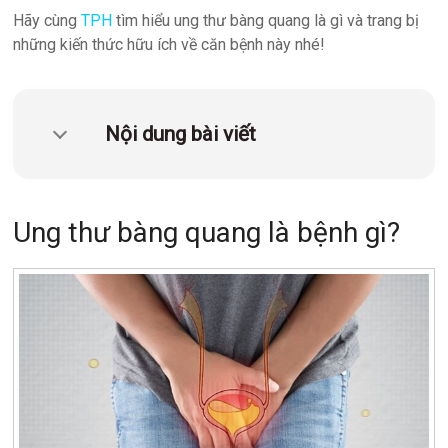
quản
Hãy cùng
TPH
tìm hiểu ung thư bàng quang là gì và trang bị
lý
những kiến thức hữu ích về căn bệnh này nhé!
phòng
xét
nghiệm
Nội dung bài viết
TPH.LabIMS
Ung thư bàng quang là bệnh gì?