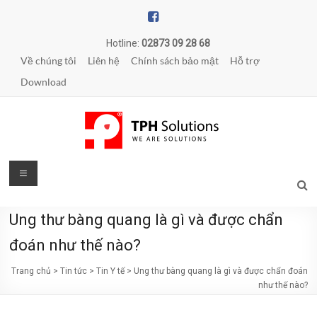
Skip
to
content
Hotline:
02873 09 28 68
Về chúng tôi
Liên hệ
Chính sách bảo mật
Hỗ trợ
Download
TPH
Menu
Solutions
Ung thư bàng quang là gì và được chẩn
WE
ARE
đoán như thế nào?
SOLUTIONS
Trang chủ
>
Tin tức
>
Tin Y tế
>
Ung thư bàng quang là gì và được chẩn đoán
|
như thế nào?
Phần
mềm