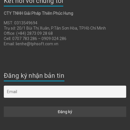
Kết nối với chúng tôi
CTY TNHH Giải Pháp Thiên Phúc Hưng
MST: 0313549694
Trụ sở: 20/1 Bùi Thị Xuân, P.Tân Sơn Hòa, TP.Hồ Chí Minh
Office: (+84) 2873 09 28 68
Cell: 0707 783 286 – 0909 024 286
Email: lienhe@tphsoft.com.vn
Đăng ký nhận bản tin