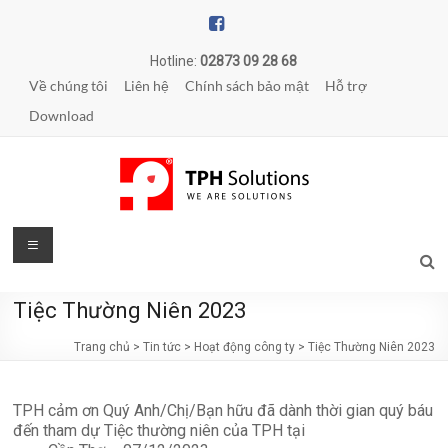
Skip
to
content
Hotline:
02873 09 28 68
Về chúng tôi
Liên hệ
Chính sách bảo mật
Hỗ trợ
Download
TPH
Menu
Solutions
Tiệc Thường Niên 2023
WE
ARE
Trang chủ
>
Tin tức
>
Hoạt động công ty
>
Tiệc Thường Niên 2023
SOLUTIONS
|
TPH cảm ơn Quý Anh/Chị/Bạn hữu đã dành thời gian quý báu
Phần
đến tham dự Tiệc thường niên của TPH tại
mềm