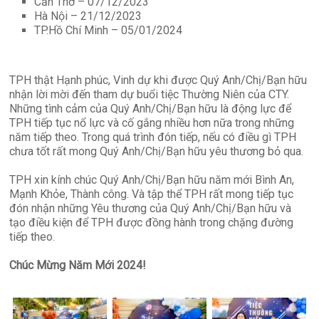
Cần Thơ – 07/12/2023
quản
Hà Nội – 21/12/2023
lý
TP.Hồ Chí Minh – 05/01/2024
phòng
xét
nghiệm
TPH thật Hạnh phúc, Vinh dự khi được Quý Anh/Chị/Bạn hữu
TPH.LabIMS
nhận lời mời đến tham dự buổi tiệc Thường Niên của CTY.
Những tình cảm của Quý Anh/Chị/Bạn hữu là động lực để
TPH tiếp tục nổ lực và cố gắng nhiều hơn nữa trong những
năm tiếp theo. Trong quá trình đón tiếp, nếu có điều gì TPH
chưa tốt rất mong Quý Anh/Chị/Bạn hữu yêu thương bỏ qua.
TPH xin kính chúc Quý Anh/Chị/Bạn hữu năm mới Bình An,
Mạnh Khỏe, Thành công. Và tập thể TPH rất mong tiếp tục
đón nhận những Yêu thương của Quý Anh/Chị/Bạn hữu và
tạo điều kiện để TPH được đồng hành trong chặng đường
tiếp theo.
Chúc Mừng Năm Mới 2024!