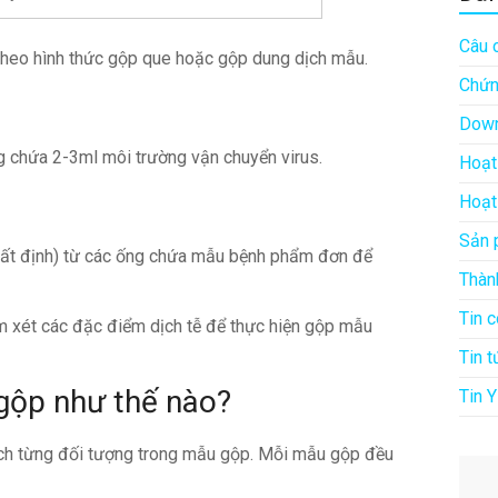
Câu 
 theo hình thức gộp que hoặc gộp dung dịch mẫu.
Chứn
Down
 chứa 2-3ml môi trường vận chuyển virus.
Hoạt
Hoạt
Sản 
 nhất định) từ các ống chứa mẫu bệnh phẩm đơn để
Thàn
Tin 
m xét các đặc điểm dịch tễ để thực hiện gộp mẫu
Tin t
 gộp như thế nào?
Tin Y
ách từng đối tượng trong mẫu gộp. Mỗi mẫu gộp đều