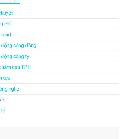
chuyện
g chỉ
load
 động cộng đồng
 động công ty
phẩm của TPH
h tựu
công nghệ
ức
 tế