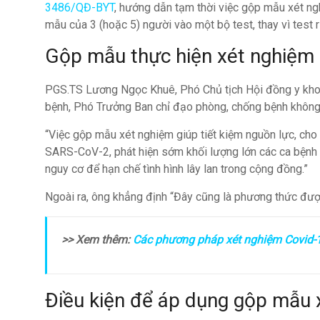
3486/QĐ-BYT
, hướng dẫn tạm thời việc gộp mẫu xét ngh
mẫu của 3 (hoặc 5) người vào một bộ test, thay vì test
Gộp mẫu thực hiện xét nghiệm 
PGS.TS Lương Ngọc Khuê, Phó Chủ tịch Hội đồng y kho
bệnh, Phó Trưởng Ban chỉ đạo phòng, chống bệnh không l
“Việc gộp mẫu xét nghiệm giúp tiết kiệm nguồn lực, cho
SARS-CoV-2, phát hiện sớm khối lượng lớn các ca bệnh 
nguy cơ để hạn chế tình hình lây lan trong cộng đồng.”
Ngoài ra, ông khẳng định “Đây cũng là phương thức đư
>> Xem thêm:
Các phương pháp xét nghiệm Covid-
Điều kiện để áp dụng gộp mẫu x