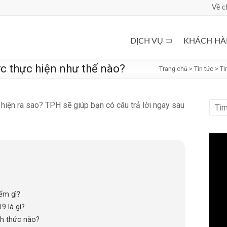
Về c
DỊCH VỤ
KHÁCH H
c thực hiện như thế nào?
Trang chủ
>
Tin tức
>
Ti
 hiện ra sao? TPH sẽ giúp bạn có câu trả lời ngay sau
ểm gì?
9 là gì?
h thức nào?