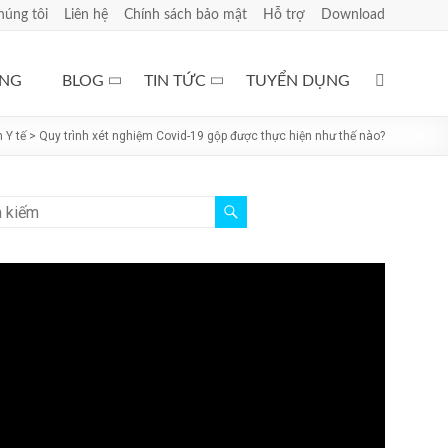
húng tôi
Liên hệ
Chính sách bảo mật
Hỗ trợ
Download
ÀNG
BLOG
TIN TỨC
TUYỂN DỤNG
n Y tế
>
Quy trình xét nghiệm Covid-19 gộp được thực hiện như thế nào?