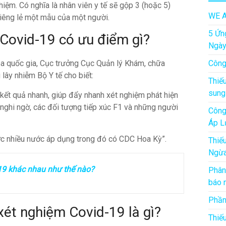
iệm. Có nghĩa là nhân viên y tế sẽ gộp 3 (hoặc 5)
WE A
 riêng lẻ một mẫu của một người.
5 Ứn
Covid-19 có ưu điểm gì?
Ngà
a quốc gia, Cục trưởng Cục Quản lý Khám, chữa
Công
ây nhiễm Bộ Y tế cho biết:
Thiế
sung
 kết quả nhanh, giúp đẩy nhanh xét nghiệm phát hiện
nghi ngờ, các đối tượng tiếp xúc F1 và những người
Công
Áp L
ợc nhiều nước áp dụng trong đó có CDC Hoa Kỳ”.
Thiế
Ngừa
19 khác nhau như thế nào?
Phân
báo 
Phần
ét nghiệm Covid-19 là gì?
Thiế