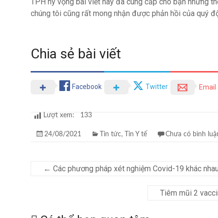
TPH hy vọng bài viết này đã cung cấp cho bạn những thô
chúng tôi cũng rất mong nhận được phản hồi của quý độ
Chia sẻ bài viết
Facebook
Twitter
Email
Lượt xem:
133
24/08/2021
Tin tức
,
Tin Y tế
Chưa có bình luậ
←
Các phương pháp xét nghiệm Covid-19 khác nhau
Tiêm mũi 2 vacci