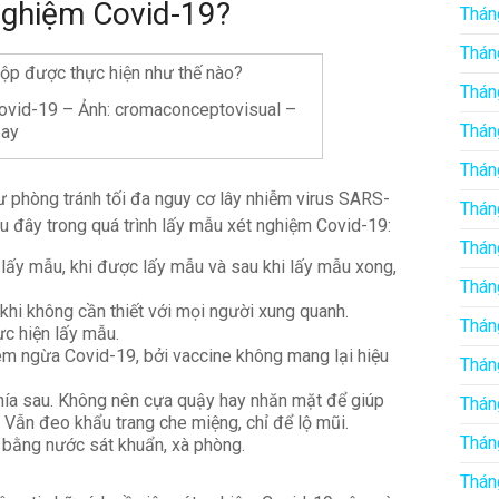
 nghiệm Covid-19?
Thán
Thán
Thán
Covid-19 – Ảnh: cromaconceptovisual –
Thán
bay
Thán
phòng tránh tối đa nguy cơ lây nhiễm virus SARS-
Thán
u đây trong quá trình lấy mẫu xét nghiệm Covid-19:
Thán
 lấy mẫu, khi được lấy mẫu và sau khi lấy mẫu xong,
Thán
khi không cần thiết với mọi người xung quanh.
Thán
ực hiện lấy mẫu.
êm ngừa Covid-19, bởi vaccine không mang lại hiệu
Thán
phía sau. Không nên cựa quậy hay nhăn mặt để giúp
Thán
. Vẫn đeo khẩu trang che miệng, chỉ để lộ mũi.
Thán
 bằng nước sát khuẩn, xà phòng.
Thán