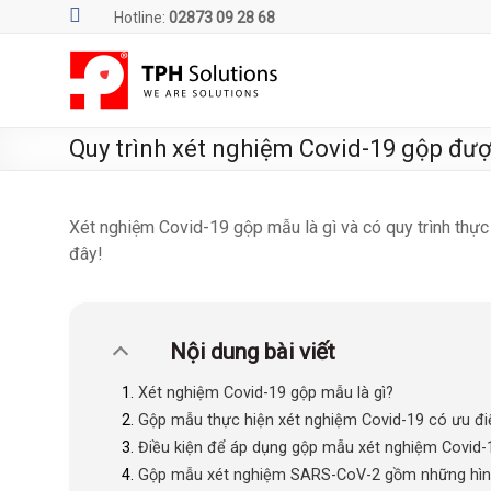
Skip
Hotline:
02873 09 28 68
to
content
TPH
Solutions
Quy trình xét nghiệm Covid-19 gộp đượ
WE
ARE
SOLUTIONS
Xét nghiệm Covid-19 gộp mẫu là gì và có quy trình thực
|
đây!
Phần
mềm
quản
lý
Nội dung bài viết
phòng
Xét nghiệm Covid-19 gộp mẫu là gì?
xét
Gộp mẫu thực hiện xét nghiệm Covid-19 có ưu đi
nghiệm
Điều kiện để áp dụng gộp mẫu xét nghiệm Covid-1
TPH.LabIMS
Gộp mẫu xét nghiệm SARS-CoV-2 gồm những hìn