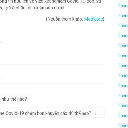
ng tin hữu ích về việc xét nghiệm Covid-19 gộp, và
Thán
c giả ở phần bình luận bên dưới!
Thán
(Nguồn tham khảo:
Medlatec
)
Thán
Thán
Thán
Thán
Thán
Thán
n
Thán
Thán
 như thế nào?
Thán
ne Covid-19 chậm hơn khuyến cáo thì thế nào?
→
Thán
Thán