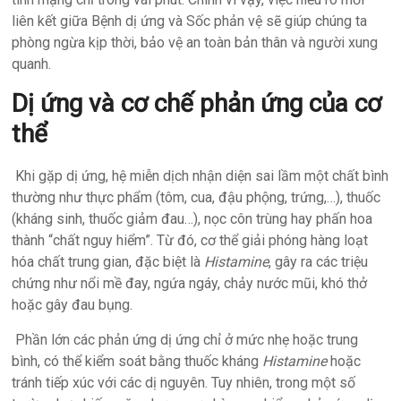
liên kết giữa Bệnh dị ứng và Sốc phản vệ sẽ giúp chúng ta
phòng ngừa kịp thời, bảo vệ an toàn bản thân và người xung
quanh.
Dị ứng và cơ chế phản ứng của cơ
thể
Khi gặp dị ứng, hệ miễn dịch nhận diện sai lầm một chất bình
thường như thực phẩm (tôm, cua, đậu phộng, trứng,…), thuốc
(kháng sinh, thuốc giảm đau…), nọc côn trùng hay phấn hoa
thành “chất nguy hiểm”. Từ đó, cơ thể giải phóng hàng loạt
hóa chất trung gian, đặc biệt là
Histamine
, gây ra các triệu
chứng như nổi mề đay, ngứa ngáy, chảy nước mũi, khó thở
hoặc gây đau bụng.
Phần lớn các phản ứng dị ứng chỉ ở mức nhẹ hoặc trung
bình, có thể kiểm soát bằng thuốc kháng
Histamine
hoặc
tránh tiếp xúc với các dị nguyên. Tuy nhiên, trong một số