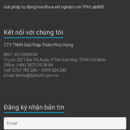
Giải pháp tự động hóa Khoa xét nghiệm với TPH.LabIMS
Kết nối với chúng tôi
CTY TNHH Giải Pháp Thiên Phúc Hưng
MST: 0313549694
Trụ sở: 20/1 Bùi Thị Xuân, P.Tân Sơn Hòa, TP.Hồ Chí Minh
Office: (+84) 2873 09 28 68
Cell: 0707 783 286 – 0909 024 286
Email: lienhe@tphsoft.com.vn
Đăng ký nhận bản tin