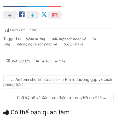
Lượt xem:
158
Tagged on:
Bệnh dị ứng
dấu hiệu sốc phản vệ
Dị
ứng
phòng ngừa sốc phản vệ
Sốc phản vệ
05/09/2025
Tin tức
,
Tin Y tế
←
An toàn cho trẻ sơ sinh – 5 Rủi ro thường gặp và cách
phòng tránh
Chữ ký số và Xác thực điện tử trong Hồ sơ Y tế
→
Có thể bạn quan tâm