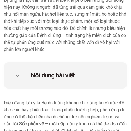
Dị ứng là một vấn đề sức khỏe khá phổ biến trong đời sống
quản
hiện nay. Không ít người đã từng trải qua cảm giác khó chịu
lý
như nổi mẫn ngứa, hắt hơi liên tục, sưng mí mắt, ho hoặc khó
phòng
thở khi tiếp xúc với một loại thực phẩm, một số loại thuốc,
xét
hóa chất hay môi trường nào đó. Đó chính là những biểu hiện
nghiệm
thường gặp của Bệnh dị ứng – tình trạng hệ miễn dịch của cơ
TPH.LabIMS
thể tự phản ứng quá mức với những chất vốn dĩ vô hại với
phần lớn người khác.
Nội dung bài viết
Điều đáng lưu ý là Bệnh dị ứng không chỉ dừng lại ở mức độ
khó chịu hay phiền toái. Trong nhiều trường hợp, phản ứng dị
ứng có thể diễn tiến nhanh chóng, trở nên nghiêm trọng và
dẫn tới
Sốc phản vệ
– một cấp cứu y khoa có thể đe dọa đến
tính mạng chỉ trong vài phút. Chính vì vậy, việc hiểu rõ mối