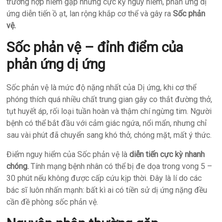
trường hợp hiếm gặp nhưng cực kỳ nguy hiểm, phản ứng dị
ứng diễn tiến ồ ạt, lan rộng khắp cơ thể và gây ra
Sốc phản
vệ.
Sốc phản vệ – đỉnh điểm của
phản ứng dị ứng
Sốc phản vệ là mức độ nặng nhất của Dị ứng, khi cơ thể
phóng thích quá nhiều chất trung gian gây co thắt đường thở,
tụt huyết áp, rối loại tuần hoàn và thậm chí ngừng tim. Người
bệnh có thể bắt đầu với cảm giác ngứa, nổi mẩn, nhưng chỉ
sau vài phút đã chuyển sang khó thở, chóng mặt, mất ý thức.
Điểm nguy hiểm của Sốc phản vệ là
diễn tiến cực kỳ nhanh
chóng.
Tính mạng bệnh nhân có thể bị đe dọa trong vong 5 –
30 phút nếu không được cấp cứu kịp thời. Đây là lí do các
bác sĩ luôn nhấn mạnh: bất kì ai có tiền sử dị ứng nặng đều
cần đề phòng sốc phản vệ.