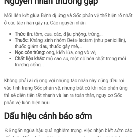
Nguyên nhân thường gặp
Mối liên kết giữa Bệnh dị ứng và Sốc phản vệ thể hiện rõ nhất
ở các tác nhân gây ra. Các nguyên nhân:
Thức ăn:
tôm, cua, các, đậu phộng, trứng,…
Thuốc:
Kháng sinh nhóm Beta-lactam (như penicillin),
thuốc giảm đau, thuốc gây mê,…
Nọc côn trùng:
ong, kiến lửa, ong vò vẽ,…
Chất liệu khác:
mủ cao su, một số hóa chất trong môi
trường sống,…
Không phải ai dị ứng với những tác nhân này cũng đều rơi
vào tình trạng Sốc phản vệ, nhưng bất cứ khi nào phản ứng
thì sẽ diễn tiến rất nhanh và lan ra toàn thân, nguy cơ Sốc
phản vệ luôn hiện hữu.
Dấu hiệu cảnh báo sớm
Để ngăn ngừa hậu quả nghiêm trọng, việc nhận biết sớm các