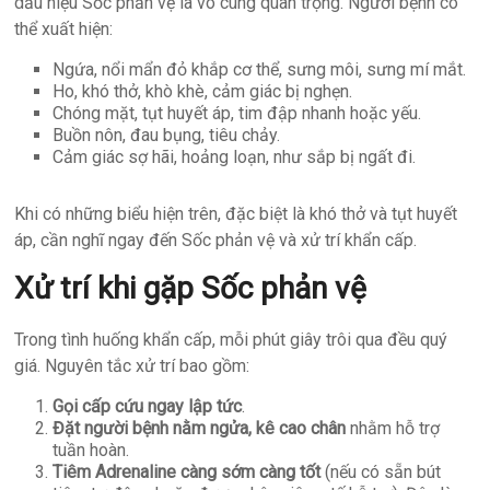
dấu hiệu Sốc phản vệ là vô cùng quan trọng. Người bệnh có
thể xuất hiện:
Ngứa, nổi mẩn đỏ khắp cơ thể, sưng môi, sưng mí mắt.
Ho, khó thở, khò khè, cảm giác bị nghẹn.
Chóng mặt, tụt huyết áp, tim đập nhanh hoặc yếu.
Buồn nôn, đau bụng, tiêu chảy.
Cảm giác sợ hãi, hoảng loạn, như sắp bị ngất đi.
Khi có những biểu hiện trên, đặc biệt là khó thở và tụt huyết
áp, cần nghĩ ngay đến Sốc phản vệ và xử trí khẩn cấp.
Xử trí khi gặp Sốc phản vệ
Trong tình huống khẩn cấp, mỗi phút giây trôi qua đều quý
giá. Nguyên tắc xử trí bao gồm:
Gọi cấp cứu ngay lập tức
.
Đặt người bệnh nằm ngửa, kê cao chân
nhằm hỗ trợ
tuần hoàn.
Tiêm Adrenaline càng sớm càng tốt
(nếu có sẵn bút