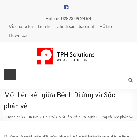
Skip
to
content
Hotline:
02873 09 28 68
Về chúng tôi
Liên hệ
Chính sách bảo mật
Hỗ trợ
Download
TPH
Menu
Solutions
Mối liên kết giữa Bệnh Dị ứng và Sốc
WE
ARE
phản vệ
SOLUTIONS
Trang chủ
>
Tin tức
>
Tin Y tế
>
Mối liên kết giữa Bệnh Dị ứng và Sốc phản vệ
|
Phần
mềm