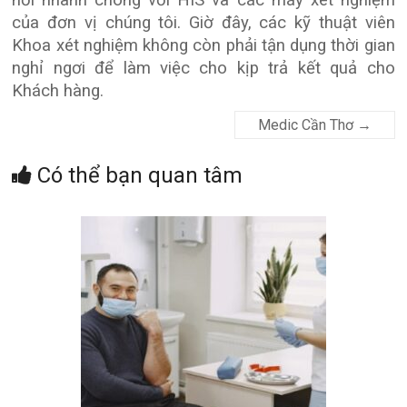
nối nhanh chóng với HIS và các máy xét nghiệm
quản
của đơn vị chúng tôi. Giờ đây, các kỹ thuật viên
lý
Khoa xét nghiệm
không
còn phải tận dụng thời gian
phòng
nghỉ ngơi để làm việc cho kịp trả kết quả cho
xét
Khách hàng.
nghiệm
TPH.LabIMS
Medic Cần Thơ
→
Có thể bạn quan tâm