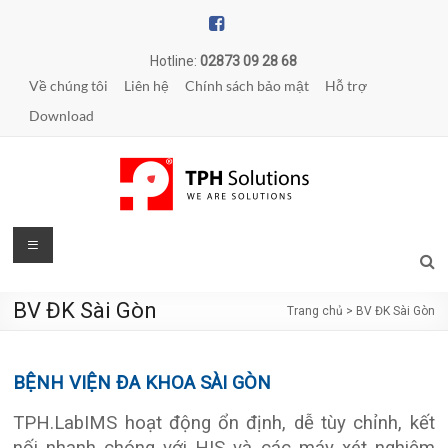
Skip
to
content
Hotline:
02873 09 28 68
Về chúng tôi
Liên hệ
Chính sách bảo mật
Hỗ trợ
Download
TPH
Menu
Solutions
BV ĐK Sài Gòn
Trang chủ
>
BV ĐK Sài Gòn
WE
ARE
SOLUTIONS
BỆNH VIỆN ĐA KHOA SÀI GÒN
|
Phần
TPH.LabIMS hoạt động ổn định, dễ tùy chỉnh, kết
mềm