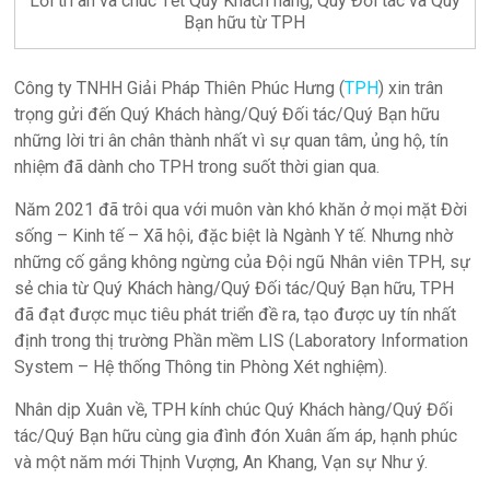
Lời tri ân và chúc Tết Quý Khách hàng, Quý Đối tác và Quý
Bạn hữu từ TPH
Công ty TNHH Giải Pháp Thiên Phúc Hưng (
TPH
) xin trân
trọng gửi đến Quý Khách hàng/Quý Đối tác/Quý Bạn hữu
những lời tri ân chân thành nhất vì sự quan tâm, ủng hộ, tín
nhiệm đã dành cho TPH trong suốt thời gian qua.
Năm 2021 đã trôi qua với muôn vàn khó khăn ở mọi mặt Đời
sống – Kinh tế – Xã hội, đặc biệt là Ngành Y tế. Nhưng nhờ
những cố gắng không ngừng của Đội ngũ Nhân viên TPH, sự
sẻ chia từ Quý Khách hàng/Quý Đối tác/Quý Bạn hữu, TPH
đã đạt được mục tiêu phát triển đề ra, tạo được uy tín nhất
định trong thị trường Phần mềm LIS (Laboratory Information
System – Hệ thống Thông tin Phòng Xét nghiệm).
Nhân dịp Xuân về, TPH kính chúc Quý Khách hàng/Quý Đối
tác/Quý Bạn hữu cùng gia đình đón Xuân ấm áp, hạnh phúc
và một năm mới Thịnh Vượng, An Khang, Vạn sự Như ý.