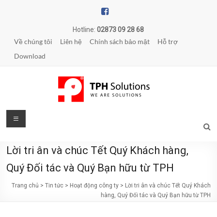
Skip
to
content
Hotline:
02873 09 28 68
Về chúng tôi
Liên hệ
Chính sách bảo mật
Hỗ trợ
Download
TPH
Menu
Solutions
Lời tri ân và chúc Tết Quý Khách hàng,
WE
ARE
Quý Đối tác và Quý Bạn hữu từ TPH
SOLUTIONS
Trang chủ
>
Tin tức
>
Hoạt động công ty
>
Lời tri ân và chúc Tết Quý Khách
|
hàng, Quý Đối tác và Quý Bạn hữu từ TPH
Phần
mềm