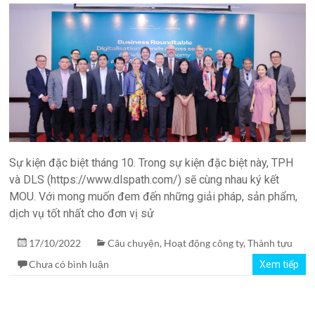
quản
lý
phòng
xét
nghiệm
TPH.LabIMS
Sự kiện đặc biệt tháng 10. Trong sự kiện đặc biệt này, TPH
và DLS (https://www.dlspath.com/) sẽ cùng nhau ký kết
MOU. Với mong muốn đem đến những giải pháp, sản phẩm,
dịch vụ tốt nhất cho đơn vị sử
17/10/2022
Câu chuyện
,
Hoạt động công ty
,
Thành tựu
Chưa có bình luận
Xem tiếp