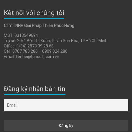
Kết nối với chúng tôi
CTY TNHH Giải Pháp Thiên Phúc Hưng
MST: 0313549694
Trụ sở: 20/1 Bùi Thị Xuân, P.Tân Sơn Hòa, TP.Hồ Chí Minh
Office: (+84) 2873 09 28 68
Cell: 0707 783 286 – 0909 024 286
Email: lienhe@tphsoft.com.vn
Đăng ký nhận bản tin