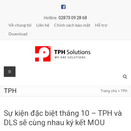
Skip
to
content
Hotline:
02873 09 28 68
Về chúng tôi
Liên hệ
Chính sách bảo mật
Hỗ trợ
Download
TPH
Menu
Solutions
TPH
Trang chủ
>
TPH
WE
ARE
SOLUTIONS
Sự kiện đặc biệt tháng 10 – TPH và
|
Phần
DLS sẽ cùng nhau ký kết MOU
mềm