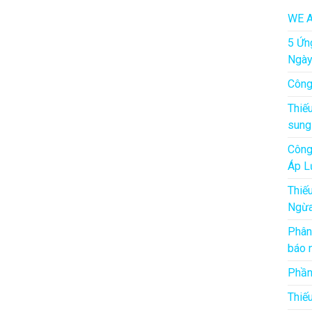
WE A
5 Ứn
Ngà
Công
Thiế
sung
Công
Áp L
Thiế
Ngừa
Phân
báo 
Phần
Thiế