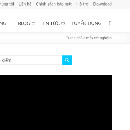
húng tôi
Liên hệ
Chính sách bảo mật
Hỗ trợ
Download
ÀNG
BLOG
TIN TỨC
TUYỂN DỤNG
Trang chủ
>
máy xét nghiệm