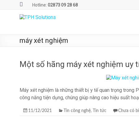
Skip
Hotline:
02873 09 28 68
to
content
TPH
Solutions
máy xét nghiệm
WE
ARE
SOLUTIONS
Một số hãng máy xét nghiệm uy tí
|
Phần
mềm
Máy xét nghiệm là những thiết bị y tế quan trọng trong 
quản
công năng tiện dụng, chúng giúp nâng cao hiệu suất hoạ
lý
phòng
11/12/2021
Tin công nghệ
,
Tin tức
Chưa có bì
xét
nghiệm
TPH.LabIMS