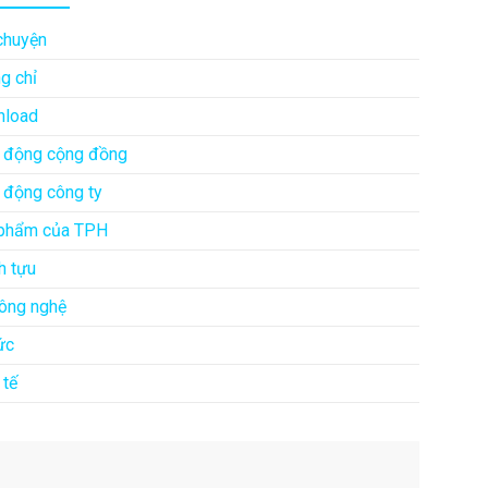
chuyện
g chỉ
load
 động cộng đồng
 động công ty
phẩm của TPH
h tựu
công nghệ
ức
 tế