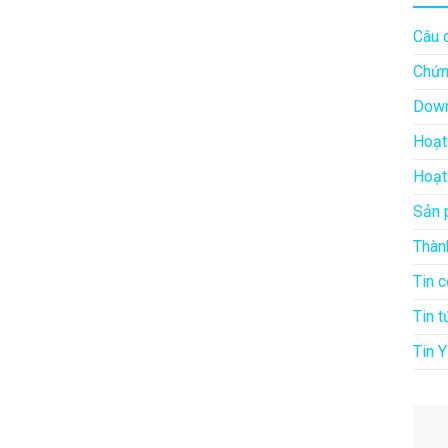
Câu 
Chứn
Down
Hoạt
Hoạt
Sản 
Thàn
Tin 
Tin t
Tin Y