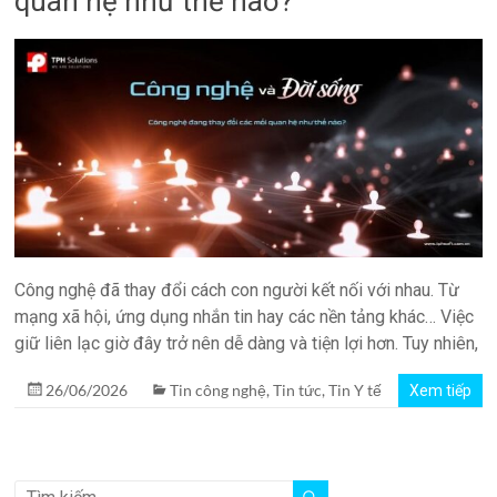
quan hệ như thế nào?
quản
lý
phòng
xét
nghiệm
TPH.LabIMS
Công nghệ đã thay đổi cách con người kết nối với nhau. Từ
mạng xã hội, ứng dụng nhắn tin hay các nền tảng khác… Việc
giữ liên lạc giờ đây trở nên dễ dàng và tiện lợi hơn. Tuy nhiên,
26/06/2026
Tin công nghệ
,
Tin tức
,
Tin Y tế
Xem tiếp