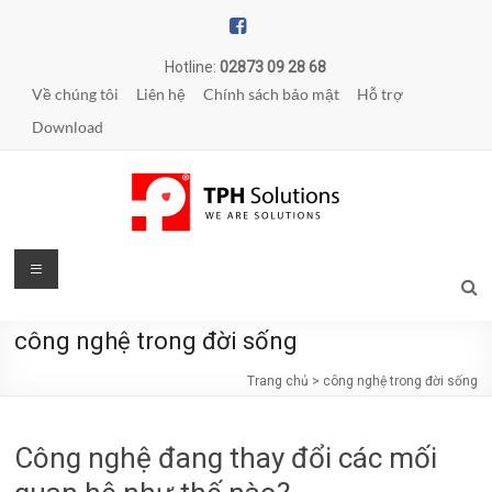
Skip
to
content
Hotline:
02873 09 28 68
Về chúng tôi
Liên hệ
Chính sách bảo mật
Hỗ trợ
Download
TPH
Menu
Solutions
công nghệ trong đời sống
WE
ARE
Trang chủ
>
công nghệ trong đời sống
SOLUTIONS
|
Công nghệ đang thay đổi các mối
Phần
mềm