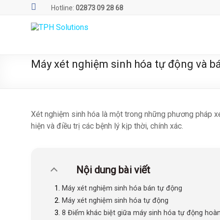
Skip
Hotline:
02873 09 28 68
to
content
TPH
Solutions
Máy xét nghiệm sinh hóa tự động và bá
WE
ARE
SOLUTIONS
|
Xét nghiệm sinh hóa là một trong những phương pháp xé
Phần
hiện và điều trị các bệnh lý kịp thời, chính xác.
mềm
quản
lý
phòng
Nội dung bài viết
xét
Máy xét nghiệm sinh hóa bán tự động
nghiệm
Máy xét nghiệm sinh hóa tự động
TPH.LabIMS
8 Điểm khác biệt giữa máy sinh hóa tự động hoà