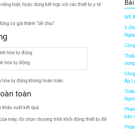
Bài
êng biệt, hoặc dùng kết hợp với các thiết bị y tế
WE A
ộng có giá thành “dễ chịu”.
5 Ứn
ng
Ngà
Công
Thiế
nh hóa tự động
sung
Công
nh hóa tự động không hoàn toàn.
Áp L
Thiế
hoàn toàn
Ngừa
n khâu xuất kết quả.
Phân
báo 
 của máy, rồi chọn chương trình khởi động thiết bị để
Phần