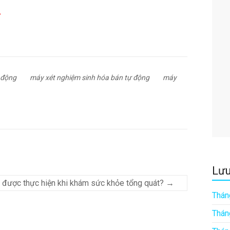
 động
máy xét nghiệm sinh hóa bán tự động
máy
Lưu
 được thực hiện khi khám sức khỏe tổng quát?
→
Thán
Thán