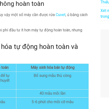
Thiế
 không hoàn toàn
Xét 
, tuy vậy một số máy cần được rửa
Cuvet
, ủ bằng cách
tron
i phí đầu tư ít hơn máy tự động hoàn toàn, nhưng
h hóa tự động hoàn toàn và
 toàn
Máy sinh hóa bán tự động
 để tự
Bổ sung mẫu thủ công
 huyết
40 mẫu mỗi lần
mẫu
5-6 phút cho mỗi cỡ mẫu