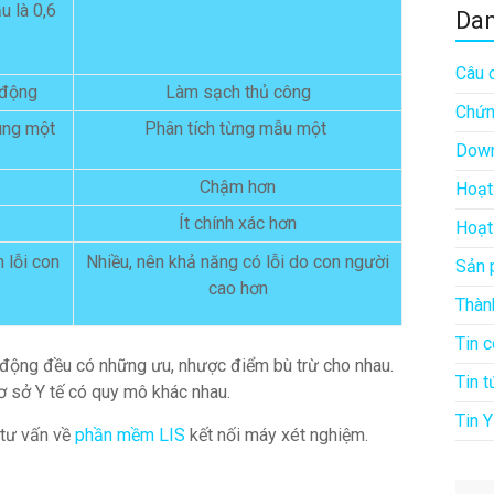
u là 0,6
Da
Câu 
 động
Làm sạch thủ công
Chứn
ùng một
Phân tích từng
mẫu
một
Down
Chậm hơn
Hoạt
Ít chính xác hơn
Hoạt
 lỗi con
Nhiều, nên khả năng có lỗi do con người
Sản 
cao hơn
Thàn
Tin 
 động đều có những ưu, nhược điểm bù trừ cho nhau.
Tin t
ơ sở Y tế có quy mô khác nhau.
Tin Y
tư vấn về
phần mềm LIS
kết nối máy xét nghiệm.