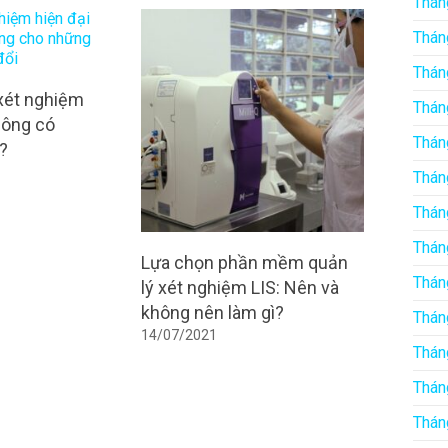
Thán
Thán
Thán
xét nghiệm
Thán
công có
Thán
ì?
Thán
Thán
Thán
Lựa chọn phần mềm quản
Thán
lý xét nghiệm LIS: Nên và
không nên làm gì?
Thán
14/07/2021
Thán
Thán
Thán