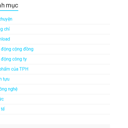
nh mục
chuyện
g chỉ
load
 động cộng đồng
 động công ty
phẩm của TPH
h tựu
công nghệ
ức
 tế