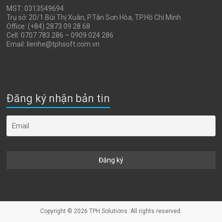
MST: 0313549694
Trụ sở: 20/1 Bùi Thị Xuân, P.Tân Sơn Hòa, TP.Hồ Chí Minh
Office: (+84) 2873 09 28 68
Cell: 0707 783 286 – 0909 024 286
Email: lienhe@tphsoft.com.vn
Đăng ký nhận bản tin
Copyright © 2026
TPH Solutions
. All rights reserved.