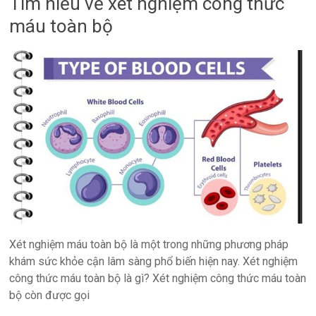
Tìm hiểu về xét nghiệm công thức
quản
máu toàn bộ
lý
phòng
xét
nghiệm
TPH.LabIMS
Xét nghiệm máu toàn bộ là một trong những phương pháp
khám sức khỏe cận lâm sàng phổ biến hiện nay. Xét nghiệm
công thức máu toàn bộ là gì? Xét nghiệm công thức máu toàn
bộ còn được gọi