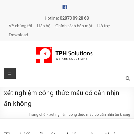
Skip
to
content
Hotline:
02873 09 28 68
Về chúng tôi
Liên hệ
Chính sách bảo mật
Hỗ trợ
Download
TPH
Menu
Solutions
xét nghiệm công thức máu có cần nhịn
WE
ARE
ăn không
SOLUTIONS
Trang chủ
>
xét nghiệm công thức máu có cần nhịn ăn không
|
Phần
mềm