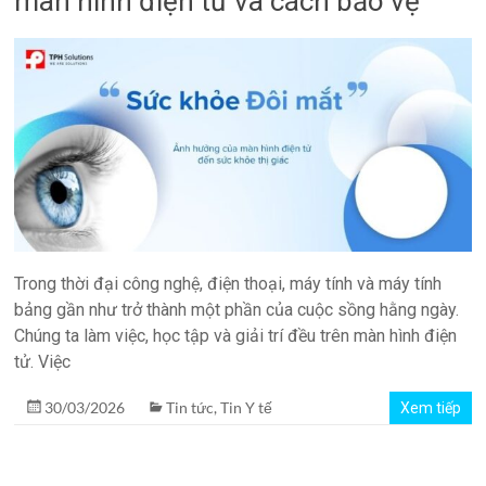
màn hình điện tử và cách bảo vệ
quản
lý
phòng
xét
nghiệm
TPH.LabIMS
Trong thời đại công nghệ, điện thoại, máy tính và máy tính
bảng gần như trở thành một phần của cuộc sồng hằng ngày.
Chúng ta làm việc, học tập và giải trí đều trên màn hình điện
tử. Việc
30/03/2026
Tin tức
,
Tin Y tế
Xem tiếp