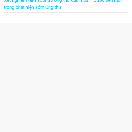
Xét nghiệm tầm soát đa Ung thư qua máu – Bước tiến mới
trong phát hiện sớm Ung thư