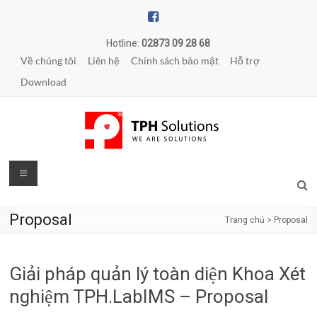
Skip
to
content
Hotline:
02873 09 28 68
Về chúng tôi
Liên hệ
Chính sách bảo mật
Hỗ trợ
Download
TPH
Menu
Solutions
Proposal
Trang chủ
>
Proposal
WE
ARE
SOLUTIONS
Giải pháp quản lý toàn diện Khoa Xét
|
Phần
nghiệm TPH.LabIMS – Proposal
mềm