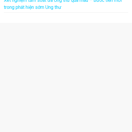
Xét nghiệm tầm soát đa Ung thư qua máu – Bước tiến mới
trong phát hiện sớm Ung thư