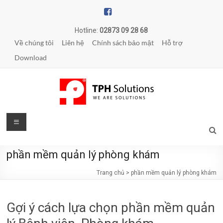
Skip
to
content
Hotline:
02873 09 28 68
Về chúng tôi
Liên hệ
Chính sách bảo mật
Hỗ trợ
Download
TPH
Menu
Solutions
phần mềm quản lý phòng khám
WE
ARE
Trang chủ
>
phần mềm quản lý phòng khám
SOLUTIONS
|
Gợi ý cách lựa chọn phần mềm quản
Phần
mềm