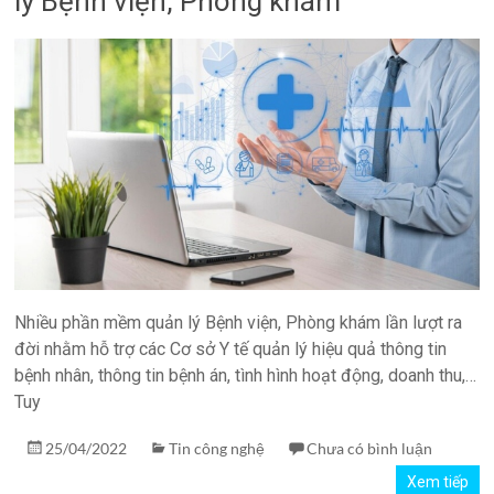
lý Bệnh viện, Phòng khám
quản
lý
phòng
xét
nghiệm
TPH.LabIMS
Nhiều phần mềm quản lý Bệnh viện, Phòng khám lần lượt ra
đời nhằm hỗ trợ các Cơ sở Y tế quản lý hiệu quả thông tin
bệnh nhân, thông tin bệnh án, tình hình hoạt động, doanh thu,…
Tuy
25/04/2022
Tin công nghệ
Chưa có bình luận
Xem tiếp