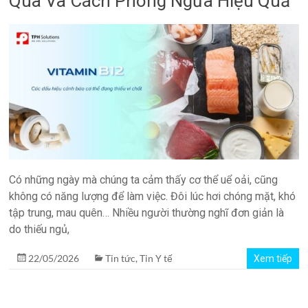
Qua Và Cách Phòng Ngừa Hiệu Quả
quản
lý
phòng
xét
nghiệm
TPH.LabIMS
Có những ngày mà chúng ta cảm thấy cơ thể uể oải, cũng
không có năng lượng để làm việc. Đôi lúc hơi chóng mặt, khó
tập trung, mau quên… Nhiều người thường nghĩ đơn giản là
do thiếu ngủ,
22/05/2026
Tin tức
,
Tin Y tế
Xem tiếp