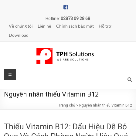
Skip
to
content
Hotline:
02873 09 28 68
Về chúng tôi
Liên hệ
Chính sách bảo mật
Hỗ trợ
Download
TPH
Menu
Solutions
Nguyên nhân thiếu Vitamin B12
WE
ARE
Trang chủ
>
Nguyên nhân thiếu Vitamin B12
SOLUTIONS
|
Thiếu Vitamin B12: Dấu Hiệu Dễ Bỏ
Phần
mềm