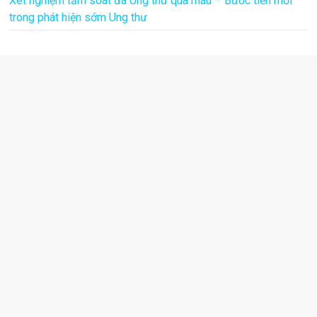
Xét nghiệm tầm soát đa Ung thư qua máu – Bước tiến mới
trong phát hiện sớm Ung thư