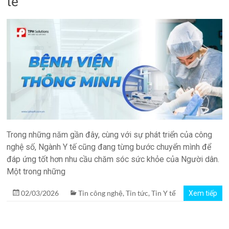
tế
quản
lý
phòng
xét
nghiệm
TPH.LabIMS
Trong những năm gần đây, cùng với sự phát triển của công
nghệ số, Ngành Y tế cũng đang từng bước chuyển mình để
đáp ứng tốt hơn nhu cầu chăm sóc sức khỏe của Người dân.
Một trong những
02/03/2026
Tin công nghệ
,
Tin tức
,
Tin Y tế
Xem tiếp