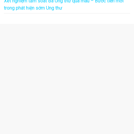
Xét nghiệm tầm soát đa Ung thư qua máu – Bước tiến mới
trong phát hiện sớm Ung thư