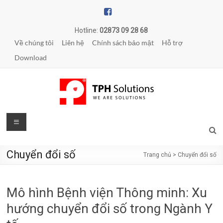
Skip
to
content
Hotline:
02873 09 28 68
Về chúng tôi
Liên hệ
Chính sách bảo mật
Hỗ trợ
Download
TPH
Menu
Solutions
Chuyển đổi số
Trang chủ
>
Chuyển đổi số
WE
ARE
SOLUTIONS
Mô hình Bệnh viện Thông minh: Xu
|
Phần
hướng chuyển đổi số trong Ngành Y
mềm