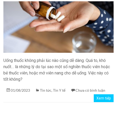
quản
lý
phòng
xét
nghiệm
TPH.LabIMS
Uống thuốc không phải lúc nào cũng dễ dàng. Quá to, khó
nuốt… là những lý do tại sao một số nghiền thuốc viên hoặc
bẻ thuốc viên, hoặc mở viên nang cho dễ uống. Việc này có
tốt không?
01/08/2023
Tin tức
,
Tin Y tế
Chưa có bình luận
Xem tiếp