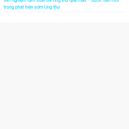
Xét nghiệm tầm soát đa Ung thư qua máu – Bước tiến mới
trong phát hiện sớm Ung thư