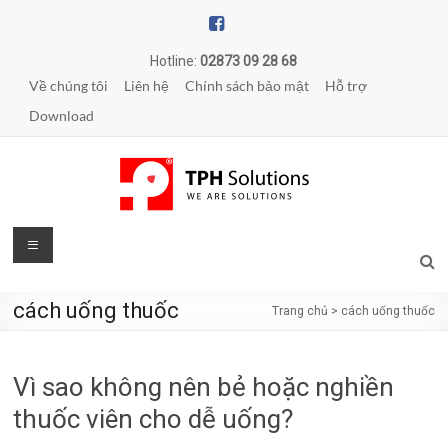
Skip
to
content
Hotline:
02873 09 28 68
Về chúng tôi
Liên hệ
Chính sách bảo mật
Hỗ trợ
Download
TPH
Menu
Solutions
cách uống thuốc
Trang chủ
>
cách uống thuốc
WE
ARE
SOLUTIONS
Vì sao không nên bẻ hoặc nghiền
|
Phần
thuốc viên cho dễ uống?
mềm