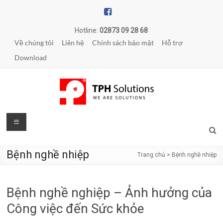
Skip
to
content
Hotline:
02873 09 28 68
Về chúng tôi
Liên hệ
Chính sách bảo mật
Hỗ trợ
Download
TPH
Menu
Solutions
Bệnh nghề nhiệp
Trang chủ
>
Bệnh nghề nhiệp
WE
ARE
SOLUTIONS
Bệnh nghề nghiệp – Ảnh hưởng của
|
Phần
Công việc đến Sức khỏe
mềm