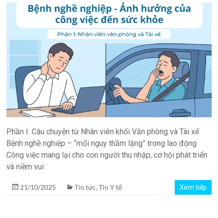
quản
lý
phòng
xét
nghiệm
TPH.LabIMS
Phần I: Câu chuyện từ Nhân viên khối Văn phòng và Tài xế
Bệnh nghề nghiệp – “mối nguy thầm lặng” trong lao động
Công việc mang lại cho con người thu nhập, cơ hội phát triển
và niềm vui
21/10/2025
Tin tức
,
Tin Y tế
Xem tiếp